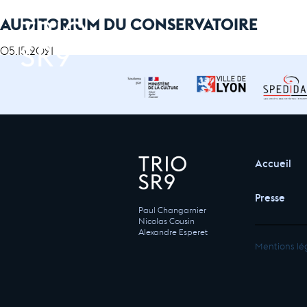
AUDITORIUM DU CONSERVATOIRE
05.15.2021
Accueil
Presse
Paul Changarnier
Nicolas Cousin
Alexandre Esperet
Mentions lé