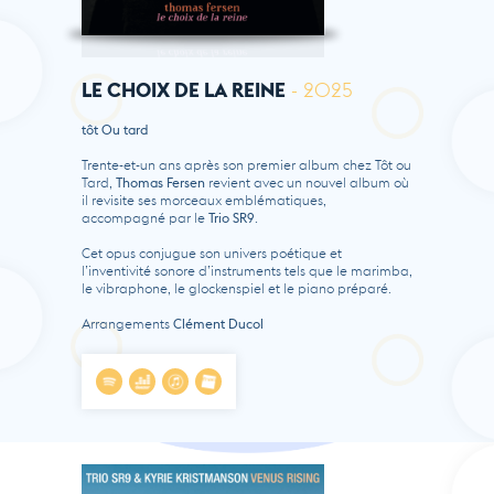
LE CHOIX DE LA REINE
- 2025
tôt Ou tard
Trente-et-un ans après son premier album chez Tôt ou
Tard,
Thomas Fersen
revient avec un nouvel album où
il revisite ses morceaux emblématiques,
accompagné par le
Trio SR9
.
Cet opus conjugue son univers poétique et
l’inventivité sonore d’instruments tels que le marimba,
le vibraphone, le glockenspiel et le piano préparé.
Arrangements
Clément Ducol