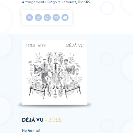
Arrangements
Grégoire Letouvet, Trio SR9
DÉJÀ VU
- 2022
Nø Førmat!