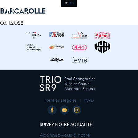
FR
EN
BARCAROLLE
03.11.2022
Paul Changarnier
Nicolas Cousin
Alexandre Esperet
Mentions légales
I
RGPD
SUIVEZ NOTRE ACTUALITÉ
Abonnez-vous à notre