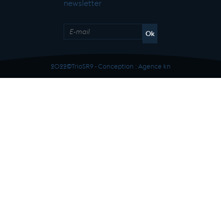
newsletter
2022©TrioSR9 - Conception :
Agence kn