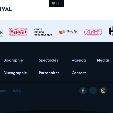
FR
EN
IVAL
Biographie
Spectacles
Agenda
Médias
Discographie
Partenaires
Contact
gales
I
RGPD