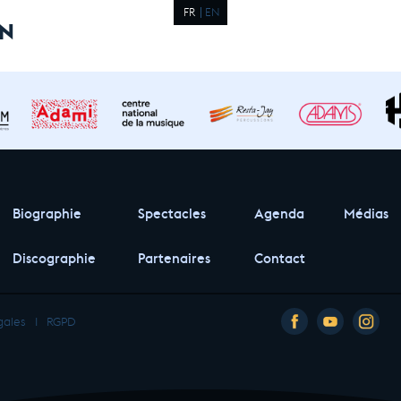
FR
EN
IN
Biographie
Spectacles
Agenda
Médias
Discographie
Partenaires
Contact
gales
I
RGPD