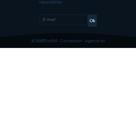
newsletter
2022©TrioSR9 - Conception :
Agence kn