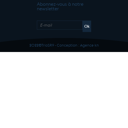
Abonnez-vous à notre
newsletter
2022©TrioSR9 - Conception :
Agence kn