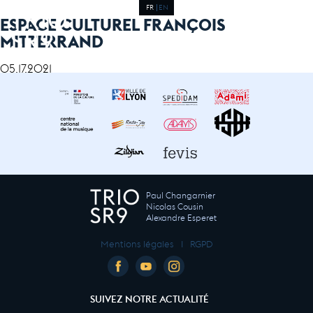
FR
EN
ESPACE CULTUREL FRANÇOIS
MITTERRAND
05.17.2021
Paul Changarnier
Nicolas Cousin
Alexandre Esperet
Mentions légales
I
RGPD
SUIVEZ NOTRE ACTUALITÉ