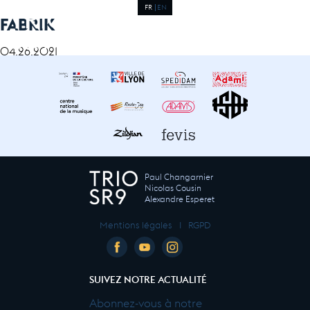
FR
EN
FABRIK
04.26.2021
Paul Changarnier
Nicolas Cousin
Alexandre Esperet
Mentions légales
I
RGPD
SUIVEZ NOTRE ACTUALITÉ
Abonnez-vous à notre