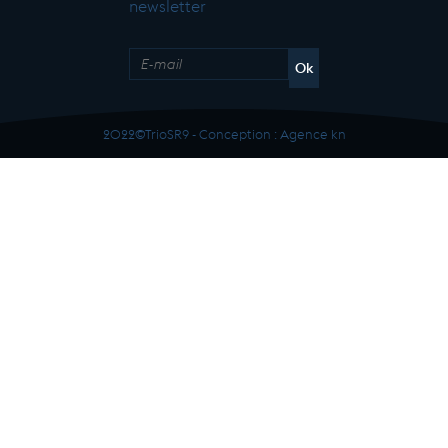
newsletter
2022©TrioSR9 - Conception :
Agence kn