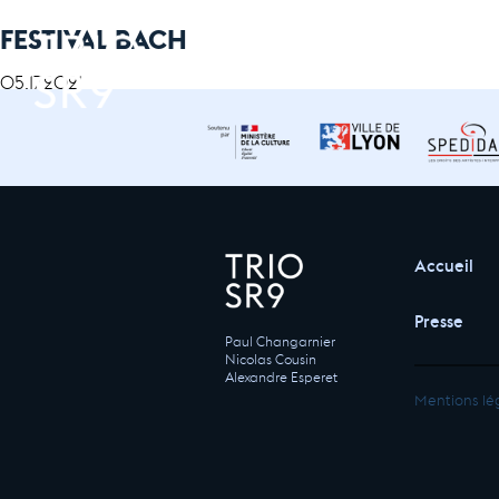
FESTIVAL BACH
05.17.2021
Accueil
Presse
Paul Changarnier
Nicolas Cousin
Alexandre Esperet
Mentions lé