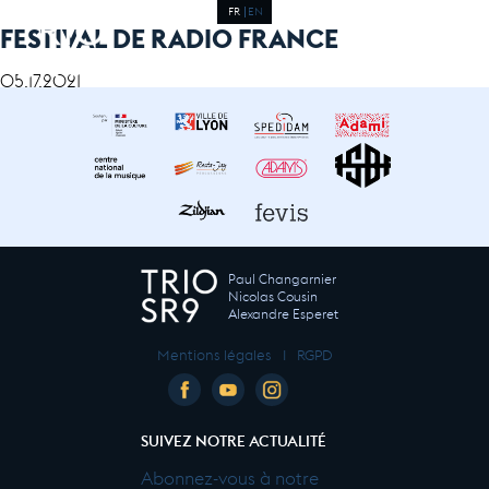
FR
EN
FESTIVAL DE RADIO FRANCE
05.17.2021
Paul Changarnier
Nicolas Cousin
Alexandre Esperet
Mentions légales
I
RGPD
SUIVEZ NOTRE ACTUALITÉ
Abonnez-vous à notre