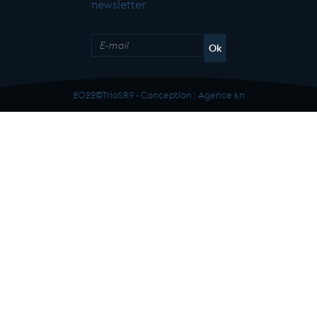
newsletter
2022©TrioSR9 - Conception :
Agence kn