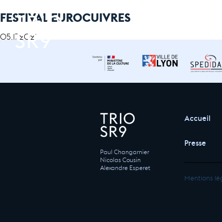
FESTIVAL EUROCUIVRES
05.17.2021
Accueil
Presse
Paul Changarnier
Nicolas Cousin
Alexandre Esperet
Mentions lé