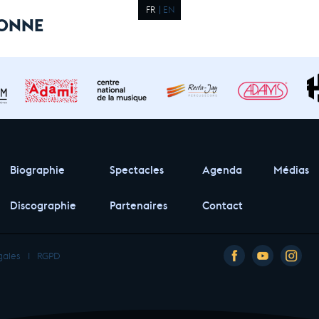
FR
EN
BONNE
Biographie
Spectacles
Agenda
Médias
Discographie
Partenaires
Contact
gales
I
RGPD