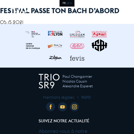
FR
EN
FESTIVAL PASSE TON BACH D’ABORD
05.15.2021
Paul Changarnier
Nicolas Cousin
Alexandre Esperet
Mentions légales
I
RGPD
SUIVEZ NOTRE ACTUALITÉ
Abonnez-vous à notre