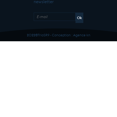
newsletter
2022©TrioSR9 - Conception :
Agence kn