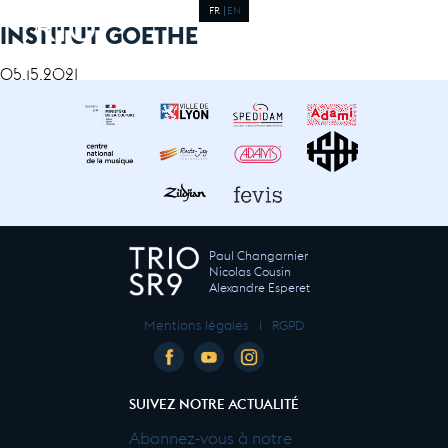
FR
EN
INSTITUT GOETHE
05.15.2021
Paul Changarnier
Nicolas Cousin
Alexandre Esperet
Mentions légales
I
RGPD
SUIVEZ NOTRE ACTUALITÉ
Abonnez-vous à notre