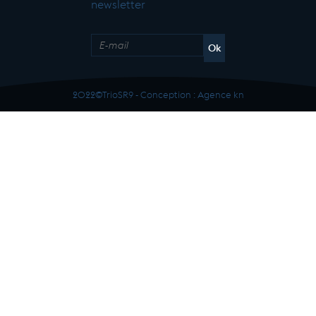
newsletter
2022©TrioSR9 - Conception :
Agence kn