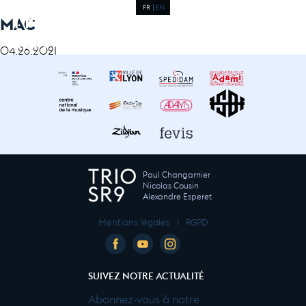
FR
EN
MAC
04.26.2021
Paul Changarnier
Nicolas Cousin
Alexandre Esperet
Mentions légales
I
RGPD
SUIVEZ NOTRE ACTUALITÉ
Abonnez-vous à notre