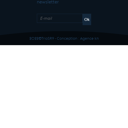
newsletter
2022©TrioSR9 - Conception :
Agence kn