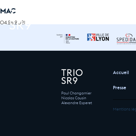
MAC
04.26.2021
Accueil
Presse
Paul Changarnier
Nicolas Cousin
Alexandre Esperet
Mentions lé