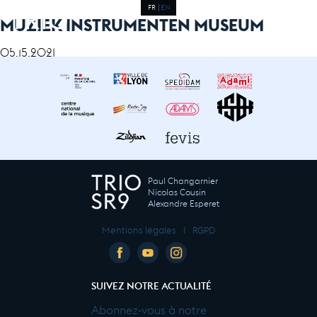
FR
EN
MUZIEK INSTRUMENTEN MUSEUM
05.15.2021
Paul Changarnier
Nicolas Cousin
Alexandre Esperet
Mentions légales
I
RGPD
SUIVEZ NOTRE ACTUALITÉ
Abonnez-vous à notre