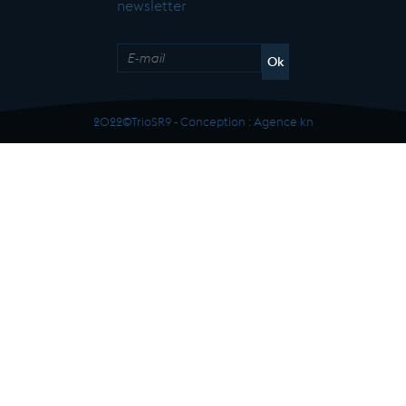
newsletter
2022©TrioSR9 - Conception :
Agence kn