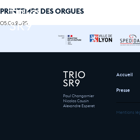
PRINTEMPS DES ORGUES
05.03.2025
Accueil
Presse
Paul Changarnier
Nicolas Cousin
Alexandre Esperet
Mentions lé