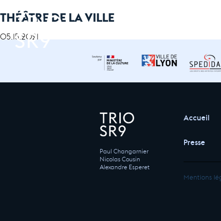
THÉÂTRE DE LA VILLE
05.15.2021
Accueil
Presse
Paul Changarnier
Nicolas Cousin
Alexandre Esperet
Mentions lé