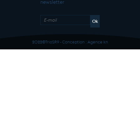
newsletter
2022©TrioSR9 - Conception :
Agence kn