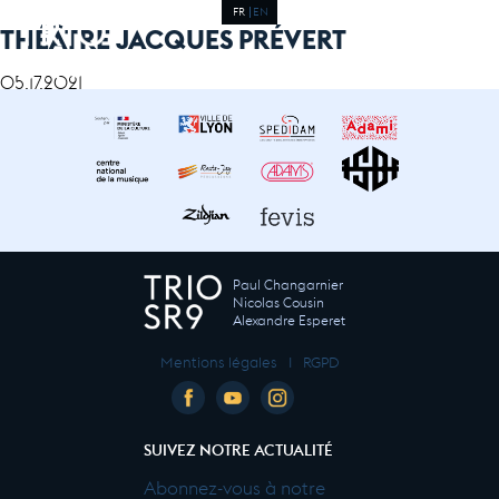
FR
EN
THÉÂTRE JACQUES PRÉVERT
05.17.2021
Paul Changarnier
Nicolas Cousin
Alexandre Esperet
Mentions légales
I
RGPD
SUIVEZ NOTRE ACTUALITÉ
Abonnez-vous à notre