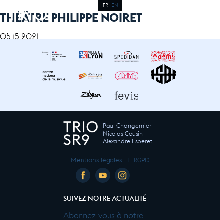
FR
EN
THÉÂTRE PHILIPPE NOIRET
05.15.2021
Paul Changarnier
Nicolas Cousin
Alexandre Esperet
Mentions légales
I
RGPD
SUIVEZ NOTRE ACTUALITÉ
Abonnez-vous à notre