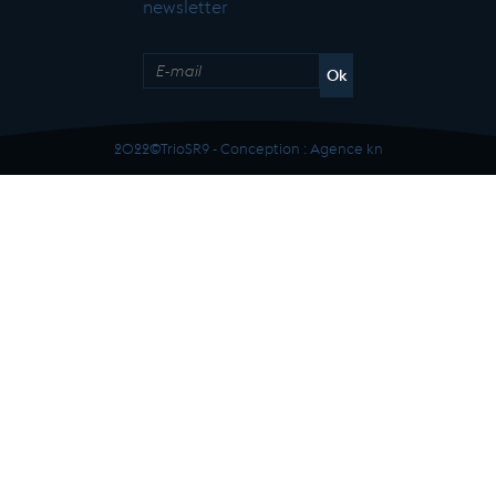
newsletter
2022©TrioSR9 - Conception :
Agence kn