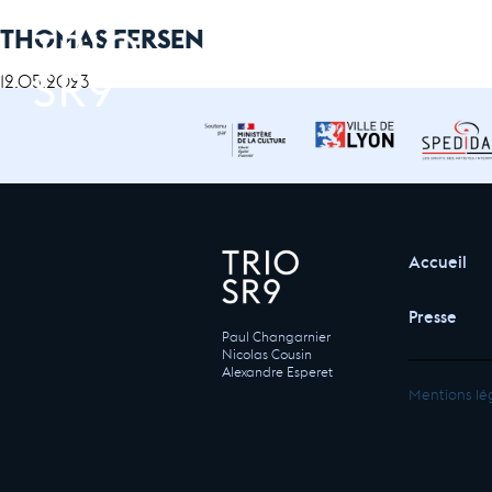
THOMAS FERSEN
12.05.2023
Accueil
Presse
Paul Changarnier
Nicolas Cousin
Alexandre Esperet
Mentions lé