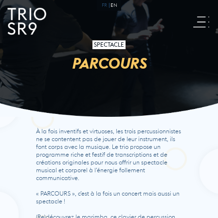
FR
EN
SPECTACLE
PARCOURS
À la fois inventifs et virtuoses, les trois percussionnistes
ne se contentent pas de jouer de leur instrument, ils
font corps avec la musique. Le trio propose un
programme riche et festif de transcriptions et de
créations originales pour nous offrir un spectacle
musical et corporel à l’énergie follement
communicative.
« PARCOURS », c’est à la fois un concert mais aussi un
spectacle !
(Re)découvrez le marimba, ce clavier de percussion