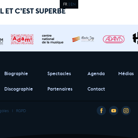
FR
EN
L ET C’EST SUPERBE
Biographie
Spectacles
Agenda
Médias
Discographie
Partenaires
Contact
gales
I
RGPD