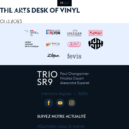
FR
EN
THE ARTS DESK OF VINYL
01.13.2023
Paul Changarnier
Nicolas Cousin
Alexandre Esperet
Mentions légales
I
RGPD
SUIVEZ NOTRE ACTUALITÉ
Abonnez-vous à notre