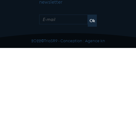
newsletter
2022©TrioSR9 - Conception :
Agence kn